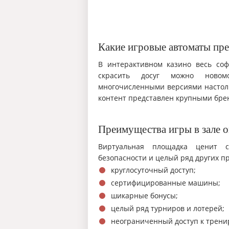
Какие игровые автоматы пре
В интерактивном казино весь соф
скрасить досуг можно новом
многочисленными версиями настоль
контент представлен крупными бренд
Преимущества игры в зале о
Виртуальная площадка ценит с
безопасности и целый ряд других п
круглосуточный доступ;
сертифицированные машины;
шикарные бонусы;
целый ряд турниров и лотерей;
неограниченный доступ к трен