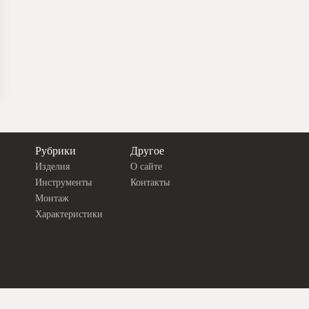
Рубрики
Другое
Изделия
О сайте
Инструменты
Контакты
Монтаж
Характеристики