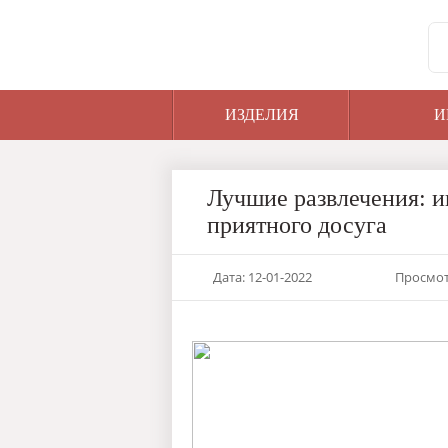
ИЗДЕЛИЯ
И
Лучшие развлечения: и
приятного досуга
Дата: 12-01-2022
Просмот