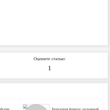
Оцените статью:
1
ийские
Березовая фанера: надежный