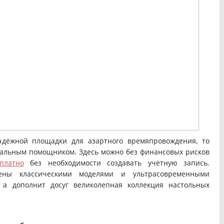
адёжной площадки для азартного времяпровождения, то
еальным помощником. Здесь можно без финансовых рисков
платно
без необходимости создавать учётную запись.
ены классическими моделями и ультрасовременными
 а дополнит досуг великолепная коллекция настольных