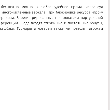
 бесплатно можно в любое удобное время, используя
 многочисленные зеркала. При блокировке ресурса игроку
сервисом. Зарегистрированные пользователи виртуальной
ференций. Сюда входят стихийные и постоянные бонусы,
кэшбэка. Турниры и лотереи также не позволят игрокам