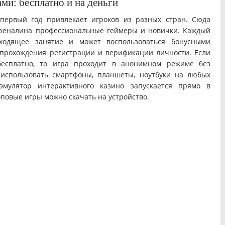
ми: бесплатно и на деньги
 не первый год привлекает игроков из разных стран. Сюда
реналина профессиональные геймеры и новички. Каждый
дходящее занятие и может воспользоваться бонусными
 прохождения регистрации и верификации личности. Если
бесплатно, то игра проходит в анонимном режиме без
использовать смартфоны, планшеты, ноутбуки на любых
эмулятор интерактивного казино запускается прямо в
оповые игры можно скачать на устройство.