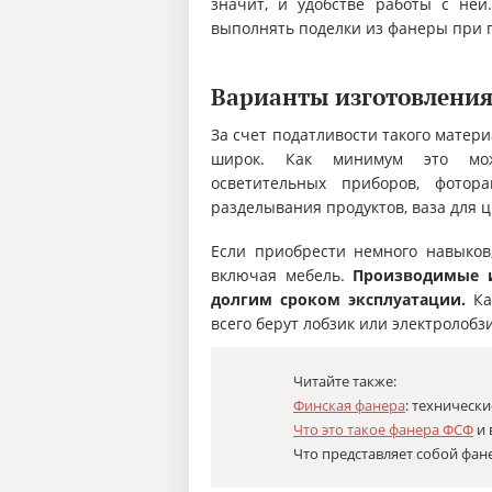
значит, и удобстве работы с ней
выполнять поделки из фанеры при п
Варианты изготовлени
За счет податливости такого матер
широк. Как минимум это мож
осветительных приборов, фото
разделывания продуктов, ваза для ц
Если приобрести немного навыков
включая мебель.
Производимые и
долгим сроком эксплуатации.
Ка
всего берут лобзик или электролобз
Читайте также:
Финская фанера
: техническ
Что это такое фанера ФСФ
и 
Что представляет собой фан